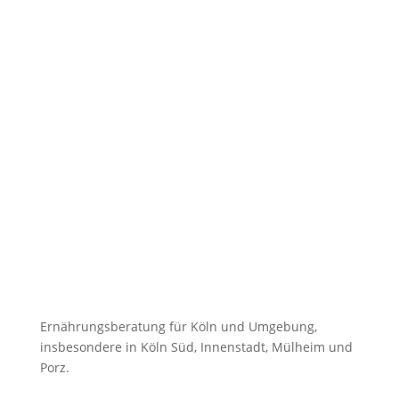
Ich möchte exklusive Tipps für meine Ernährung und
Performance erhalten und akzeptiere die
Datenschutzerklärung.
Ernährungsberatung für Köln und Umgebung,
insbesondere in Köln Süd, Innenstadt, Mülheim und
Porz.